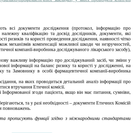
ають всі документи дослідження (протокол, інформацію про
 належну кваліфікацію та досвід дослідників, документи, які
сті ризиків та користі проведення дослідження, наявності чітко
також механізмів компенсації можливої шкоди чи незручностей,
тичної компанії-виробника досліджуваного лікарського засобу),
 нову важливу інформацію про досліджуваний засіб, чи зміни у
ої інформації на баланс ризику та користі у дослідженні, на
нику та Замовнику в особі фармацевтичної компанії-виробника
асідання, на яких проводиться детальний аналіз інформації про
тися втручання Етичної комісії.
і Інформованої згоди пацієнта, якщо він має питання, сумніви,
берігаються, та у разі необхідності – документи Етичних Комісій
ом повноважень.
ри та прописують функції згідно з міжнародними стандартами