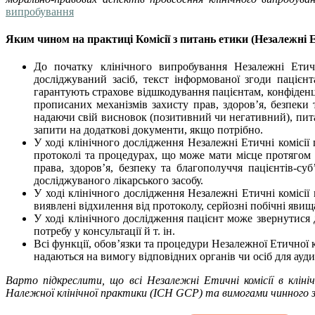
випробування
Яким чином на практиці Комісії з питань етики (Незалежні Ет
До початку клінічного випробування Незалежні Етичн
досліджуваний засіб, текст інформованої згоди пацієн
гарантують страхове відшкодування пацієнтам, конфіденцій
прописаних механізмів захисту прав, здоров’я, безпеки 
надаючи свій висновок (позитивний чи негативний), пита
запити на додаткові документи, якщо потрібно.
У ході клінічного дослідження Незалежні Етичні комісії
протоколі та процедурах, що може мати місце протягом 
права, здоров’я, безпеку та благополуччя пацієнтів-су
досліджуваного лікарського засобу.
У ході клінічного дослідження Незалежні Етичні комісії
виявлені відхилення від протоколу, серйозні побічні явищ
У ході клінічного дослідження пацієнт може звернутися 
потребу у консультації й т. ін.
Всі функції, обов’язки та процедури Незалежної Етичної ко
надаються на вимогу відповідних органів чи осіб для ауд
Варто підкреслити, що всі Незалежні Етичні комісії в клін
Належної клінічної практики (ICH GCP) та вимогами чинного 