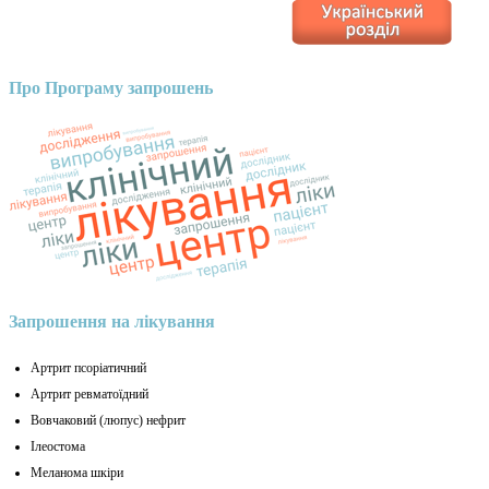
Про Програму запрошень
Запрошення на лікування
Артрит псоріатичний
Артрит ревматоїдний
Вовчаковий (люпус) нефрит
Ілеостома
Меланома шкіри