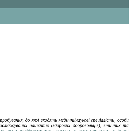
робування, до якої входять медичні/наукові спеціалісти, особи
осліджуваних пацієнтів (здорових добровольців), етичних та
увально-профілактичних закладах, у яких проводять клінічні