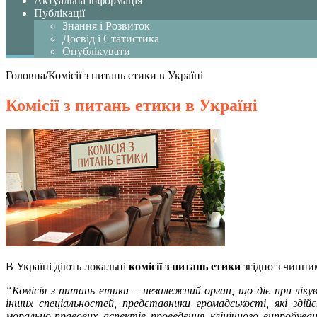
Актуальна інформація
Публікації
Знання і Розвиток
Досвід і Статистика
Опублікувати
Головна
/
Комісії з питань етики в Україні
Комісії з питань етики в Україні
В Україні діють локальні
комісії з питань етики
згідно з чинни
“Комісія з питань етики – незалежний орган, що діє при лікув
інших спеціальностей, представники громадськості, які зді
морально-правових аспектів проведення клінічного випробуван