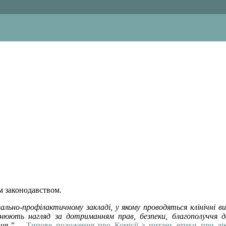
м законодавством.
ально-профілактичному закладі, у якому проводяться клінічні вип
йснюють нагляд за дотриманням прав, безпеки, благополуччя д
ня.”
–
Типове положення про Комісії з питань етики при лік