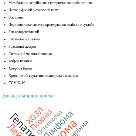
Метаболічно-асоційована стеатотична хвороба печінки
Неспецифічний виразковий коліт
Ожиріння
Первинне тотальне ендопротезування колінного суглоба
Рак колоректальний
Рак молочної залози
Розсіяний склероз
Системний червоний вовчак
Фіброз печінки
Хвороба Крона
Хронічне обструктивне захворювання легень
COVID-19
Досвід з запрошеннями