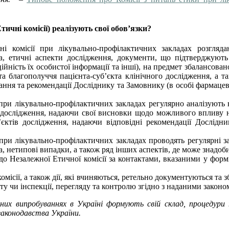
ичні комісії) реалізують свої обов’язки?
і комісії при лікувально-профілактичних закладах розгляд
та, етичні аспекти дослідження, документи, що підтверджують
ність їх особистої інформації та інші), на предмет збалансовано
та благополуччя пацієнта-суб’єкта клінічного дослідження, а 
ння та рекомендації Досліднику та Замовнику (в особі фармацев
 при лікувально-профілактичних закладах регулярно аналізують
дослідження, надаючи свої висновки щодо можливого впливу нов
б’єктів дослідження, надаючи відповідні рекомендації Дослід
 при лікувально-профілактичних закладах проводять регулярні з
а, нетипові випадки, а також ряд інших аспектів, де може знадоби
до Незалежної Етичної комісії за контактами, вказаними у форм
місії, а також дії, які вчиняються, ретельно документуються та з
иту чи інспекції, перегляду та контролю згідно з наданими закон
ічних випробуваннях в Україні формують свій склад, процеду
законодавства України.