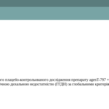
го плацебо-контрольованого дослідження препарату agenT-797 + 
мічною дихальною недостатністю (ГГДН) за глобальними критері