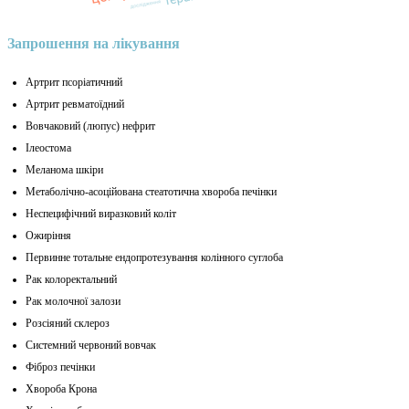
Запрошення на лікування
Артрит псоріатичний
Артрит ревматоїдний
Вовчаковий (люпус) нефрит
Ілеостома
Меланома шкіри
Метаболічно-асоційована стеатотична хвороба печінки
Неспецифічний виразковий коліт
Ожиріння
Первинне тотальне ендопротезування колінного суглоба
Рак колоректальний
Рак молочної залози
Розсіяний склероз
Системний червоний вовчак
Фіброз печінки
Хвороба Крона