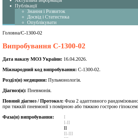
Актуальна інформація
Публікації
Знання і Розвиток
Досвід і Статистика
Опублікувати
Головна
/
C-1300-02
Випробування
C-1300-02
Дата наказу МОЗ України:
16.04.2026.
Міжнародний код випробування:
C-1300-02.
Розділ(и) медицини:
Пульмонологія.
Діагноз(и):
Пневмонія.
Повний діагноз / Протокол:
Фаза 2 адаптивного рандомізовано
при тяжкій пневмонії з помірною або тяжкою гострою гіпоксе
Фаза(и) випробування:
I
I-II
II
II-III