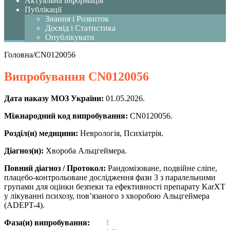
Актуальна інформація
Публікації
Знання і Розвиток
Досвід і Статистика
Опублікувати
Головна
/
CN0120056
Випробування
CN0120056
Дата наказу МОЗ України:
01.05.2026.
Міжнародний код випробування:
CN0120056.
Розділ(и) медицини:
Неврологія, Психіатрія.
Діагноз(и):
Хвороба Альцгеймера.
Повний діагноз / Протокол:
Рандомізоване, подвійне сліпе,
плацебо-контрольоване дослідження фази 3 з паралельними
групами для оцінки безпеки та ефективності препарату KarXT
у лікуванні психозу, пов’язаного з хворобою Альцгеймера
(ADEPT-4).
Фаза(и) випробування:
I