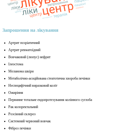
Запрошення на лікування
Артрит псоріатичний
Артрит ревматоїдний
Вовчаковий (люпус) нефрит
Ілеостома
Меланома шкіри
Метаболічно-асоційована стеатотична хвороба печінки
Неспецифічний виразковий коліт
Ожиріння
Первинне тотальне ендопротезування колінного суглоба
Рак колоректальний
Розсіяний склероз
Системний червоний вовчак
Фіброз печінки