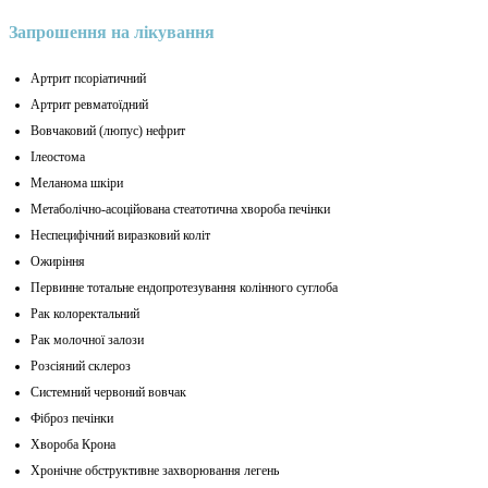
Запрошення на лікування
Артрит псоріатичний
Артрит ревматоїдний
Вовчаковий (люпус) нефрит
Ілеостома
Меланома шкіри
Метаболічно-асоційована стеатотична хвороба печінки
Неспецифічний виразковий коліт
Ожиріння
Первинне тотальне ендопротезування колінного суглоба
Рак колоректальний
Рак молочної залози
Розсіяний склероз
Системний червоний вовчак
Фіброз печінки
Хвороба Крона
Хронічне обструктивне захворювання легень