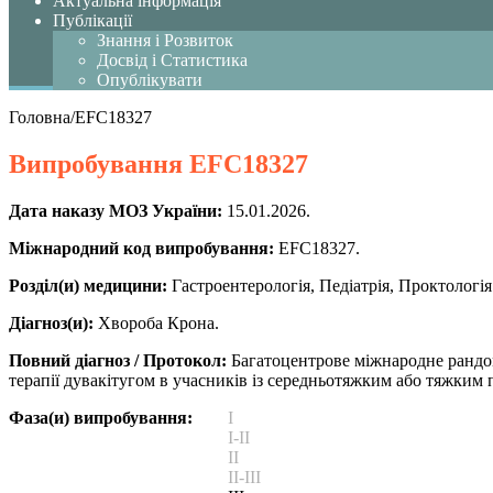
Актуальна інформація
Публікації
Знання і Розвиток
Досвід і Статистика
Опублікувати
Головна
/
EFC18327
Випробування
EFC18327
Дата наказу МОЗ України:
15.01.2026.
Міжнародний код випробування:
EFC18327.
Розділ(и) медицини:
Гастроентерологія, Педіатрія, Проктологія
Діагноз(и):
Хвороба Крона.
Повний діагноз / Протокол:
Багатоцентрове міжнародне рандомі
терапії дувакітугом в учасників із середньотяжким або тяжким
Фаза(и) випробування:
I
I-II
II
II-III