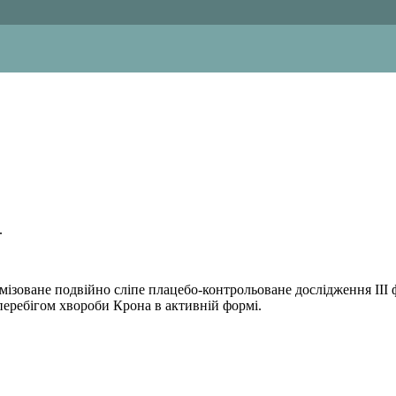
.
зоване подвійно сліпе плацебо-контрольоване дослідження ІІІ ф
 перебігом хвороби Крона в активній формі.