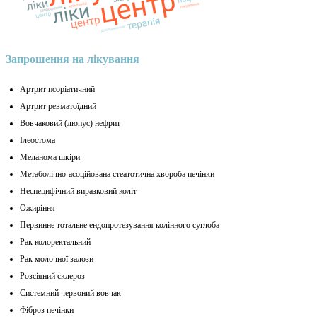
Запрошення на лікування
Артрит псоріатичний
Артрит ревматоїдний
Вовчаковий (люпус) нефрит
Ілеостома
Меланома шкіри
Метаболічно-асоційована стеатотична хвороба печінки
Неспецифічний виразковий коліт
Ожиріння
Первинне тотальне ендопротезування колінного суглоба
Рак колоректальний
Рак молочної залози
Розсіяний склероз
Системний червоний вовчак
Фіброз печінки