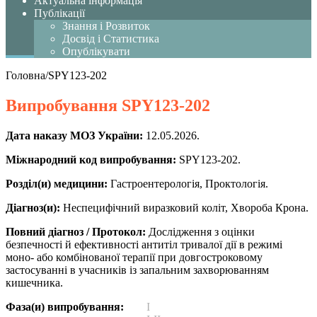
Актуальна інформація
Публікації
Знання і Розвиток
Досвід і Статистика
Опублікувати
Головна
/
SPY123-202
Випробування
SPY123-202
Дата наказу МОЗ України:
12.05.2026.
Міжнародний код випробування:
SPY123-202.
Розділ(и) медицини:
Гастроентерологія, Проктологія.
Діагноз(и):
Неспецифічний виразковий коліт, Хвороба Крона.
Повний діагноз / Протокол:
Дослідження з оцінки
безпечності й ефективності антитіл тривалої дії в режимі
моно- або комбінованої терапії при довгостроковому
застосуванні в учасників із запальним захворюванням
кишечника.
Фаза(и) випробування:
I