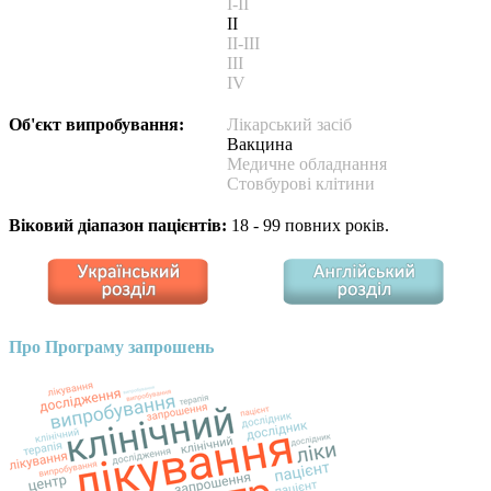
I-II
II
II-III
III
IV
Об'єкт випробування:
Лікарський засіб
Вакцина
Медичне обладнання
Стовбурові клітини
Віковий діапазон пацієнтів:
18 - 99 повних років.
Про Програму запрошень