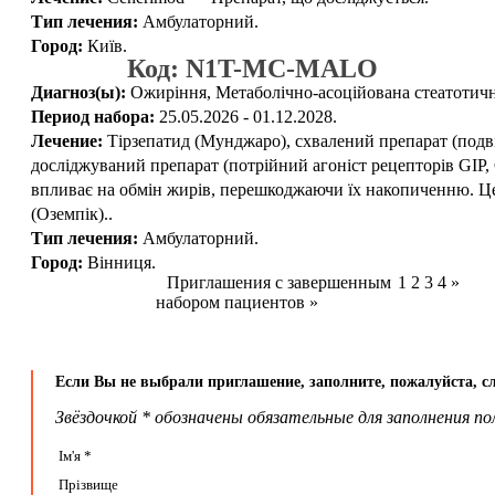
Тип лечения:
Амбулаторний.
Город:
Київ.
Код: N1T-MC-MALO
Диагноз(ы):
Ожиріння, Метаболічно-асоційована стеатотична
Период набора:
25.05.2026 - 01.12.2028.
Лечение:
Тірзепатид (Мунджаро), схвалений препарат (подві
досліджуваний препарат (потрійний агоніст рецепторів GIP,
впливає на обмін жирів, перешкоджаючи їх накопиченню. Це 
(Оземпік)..
Тип лечения:
Амбулаторний.
Город:
Вінниця.
Приглашения с завершенным
1
2
3
4
»
набором пациентов »
Если Вы не выбрали приглашение, заполните, пожалуйста, 
Звёздочкой * обозначены обязательные для заполнения по
Ім'я *
Прізвище