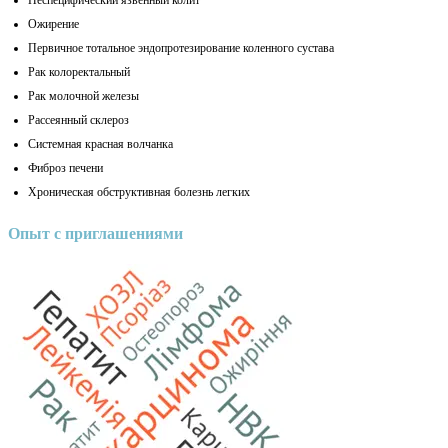
Ожирение
Первичное тотальное эндопротезирование коленного сустава
Рак колоректальный
Рак молочной железы
Рассеянный склероз
Системная красная волчанка
Фиброз печени
Хроническая обструктивная болезнь легких
Опыт с приглашениями