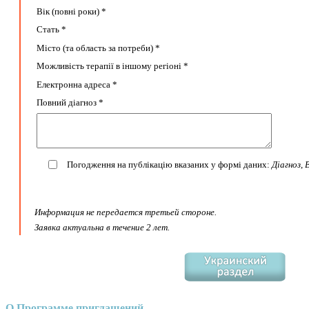
Вік (повні роки) *
Стать *
Місто (та область за потреби) *
Можливість терапії в іншому регіоні *
Електронна адреса *
Повний діагноз *
Погодження на публікацію вказаних у формі даних:
Діагноз
,
В
Информация не передается третьей стороне.
Заявка актуальна в течение 2 лет.
О Программе приглашений