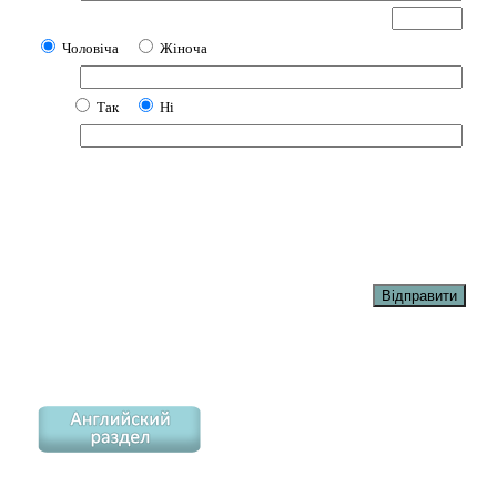
Чоловіча
Жіноча
Так
Ні