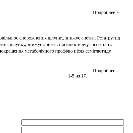
Подробнее »
повільнює спорожнення шлунку, знижує апетит. Ретатрутид
ння шлунку, знижує апетит, посилює відчуття ситості,
а покращення метаболічного профілю після семіглютиду
Подробнее »
1-5 из 17.