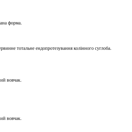
ана форма.
рвинне тотальне ендопротезування колінного суглоба.
ий вовчак.
ий вовчак.