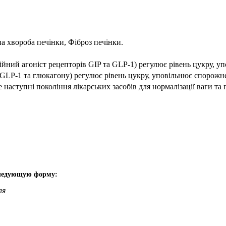
 хвороба печінки, Фіброз печінки.
йний агоніст рецепторів GIP та GLP-1) регулює рівень цукру, у
 GLP-1 та глюкагону) регулює рівень цукру, уповільнює спорожне
наступні покоління лікарських засобів для нормалізації ваги т
следующую форму:
ля