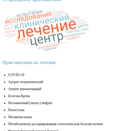
Приглашения на лечение
COVID-19
Артрит псориатический
Артрит ревматоидный
Болезнь Крона
Волчаночный (люпус) нефрит
Илеостома
Меланома кожи
Метаболически ассоциированная стеатотическая болезнь печени
Неспецифический язвенный колит