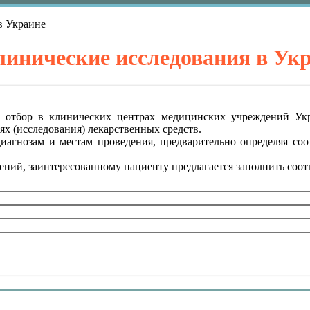
в Украине
линические исследования в Ук
и отбор в клинических центрах медицинских учреждений Ук
х (исследования) лекарственных средств.
агнозам и местам проведения, предварительно определяя соо
ний, заинтересованному пациенту предлагается заполнить соо