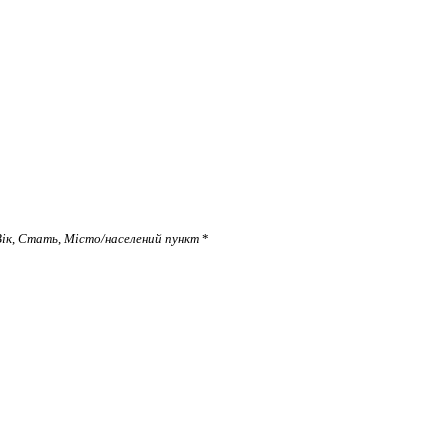
ік
,
Стать
,
Місто/населений пункт
*